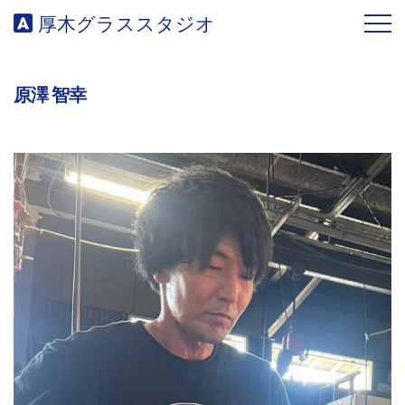
厚木グラススタジオ
ABOUT US
原澤 智幸
WORKS
TRIAL
BRAND